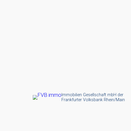
Zum
Inhalt
springen
Immobilien Gesellschaft mbH der
Frankfurter Volksbank Rhein/Main