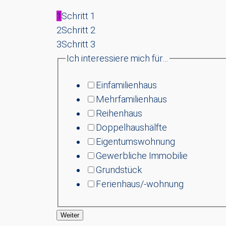
1
Schritt 1
2
Schritt 2
3
Schritt 3
Ich interessiere mich für…
Einfamilienhaus
Mehrfamilienhaus
Reihenhaus
Doppelhaushälfte
Eigentumswohnung
Gewerbliche Immobilie
Grundstück
Ferienhaus/-wohnung
Weiter