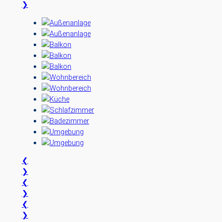
❯
❮
❯
❮
❯
❮
❯