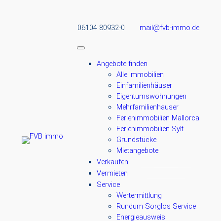
Zum
Inhalt
06104 80932-0
mail@fvb-immo.de
springen
Angebote finden
Alle Immobilien
Einfamilienhäuser
Eigentumswohnungen
Mehrfamilienhäuser
Ferienimmobilien Mallorca
Ferienimmobilien Sylt
Grundstücke
Mietangebote
Verkaufen
Vermieten
Service
Wertermittlung
Rundum Sorglos Service
Energieausweis