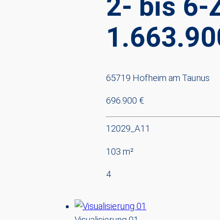
2- bis 6-
1.663.90
65719 Hofheim am Taunus
696.900 €
12029_A11
103 m²
4
Visualisierung 01