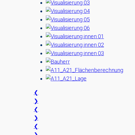
❮
❯
❮
❯
❮
❯