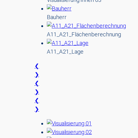
Bauherr
A11_A21_Flächenberechnung
A11_A21_Lage
❮
❯
❮
❯
❮
❯