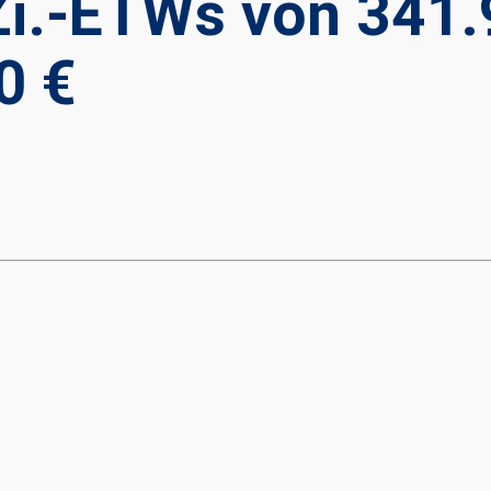
Zi.-ETWs von 341.
0 €