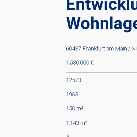
Entwickl
Wohnlag
60437 Frankfurt am Main / N
1.530.000 €
12573
1963
150 m²
1.143 m²
4