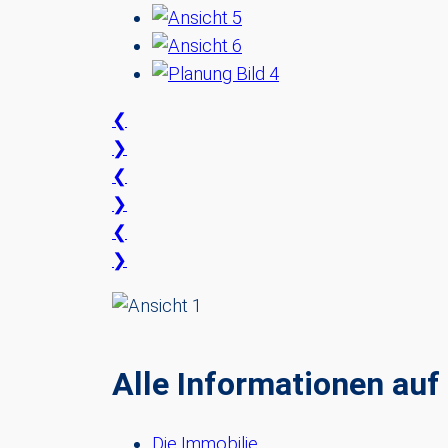
❮
❯
❮
❯
❮
❯
Alle Informationen auf 
Die Immobilie