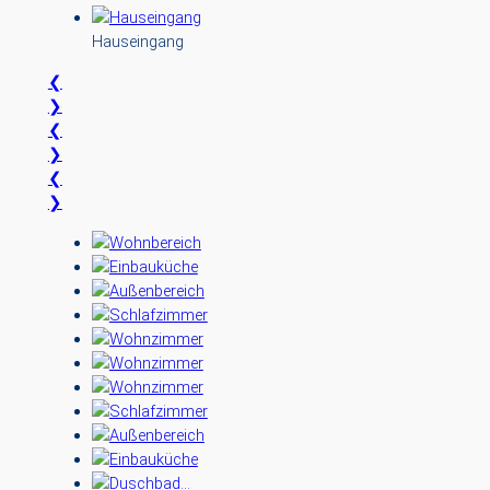
Hauseingang
❮
❯
❮
❯
❮
❯