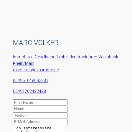
MARC VÖLKER
Immobilien Gesellschaft mbH der Frankfurter Volksbank
Rhein/Main
m.voelker@fvb-immo.de
004961048093231
00491702422428