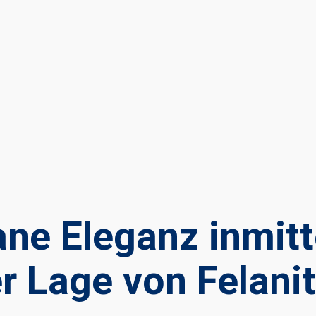
ane Eleganz inmit
er Lage von Felani