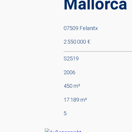
Mallorca
07509 Felanitx
2.550.000 €
S2519
2006
450 m²
17.189 m²
5