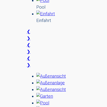
Pool
Einfahrt
❮
❯
❮
❯
❮
❯