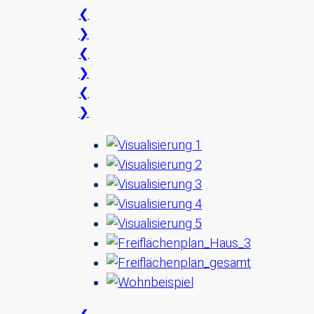
❮
❯
❮
❯
❮
❯