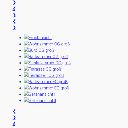
❯
❮
❯
❮
❯
❮
❯
❮