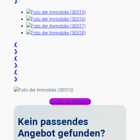
❯
❮
❯
❮
❯
❮
❯
Zurück zur Übersicht
Kein passendes
Angebot gefunden?