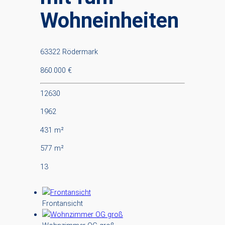
Wohneinheiten
63322 Rödermark
860.000 €
12630
1962
431 m²
577 m²
13
Frontansicht