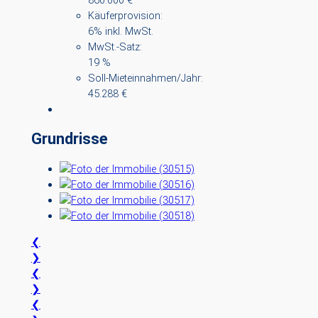
Käuferprovision:
6% inkl. MwSt.
MwSt.-Satz:
19 %
Soll-Mieteinnahmen/Jahr:
45.288 €
Grundrisse
❮
❯
❮
❯
❮