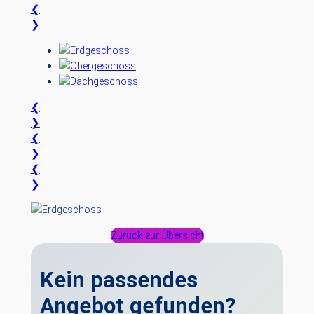
❮
❯
❮
❯
❮
❯
❮
❯
Zurück zur Übersicht
Kein passendes
Angebot gefunden?