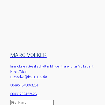
MARC VÖLKER
Immobilien Gesellschaft mbH der Frankfurter Volksbank
Rhein/Main
m.voelker@fvb-immo.de
004961048093231
00491702422428