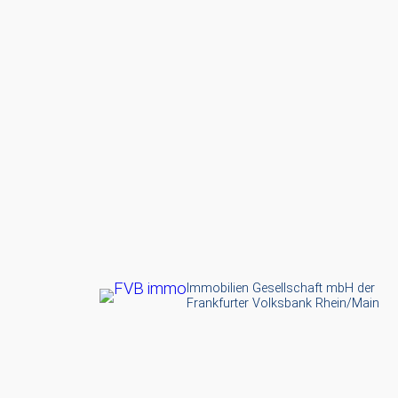
Zum
Inhalt
springen
Immobilien Gesellschaft mbH der
Frankfurter Volksbank Rhein/Main