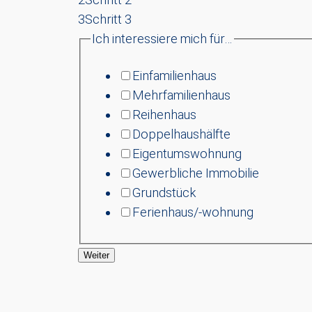
3
Schritt 3
Ich interessiere mich für…
Einfamilienhaus
Mehrfamilienhaus
Reihenhaus
Doppelhaushälfte
Eigentumswohnung
Gewerbliche Immobilie
Grundstück
Ferienhaus/-wohnung
Weiter