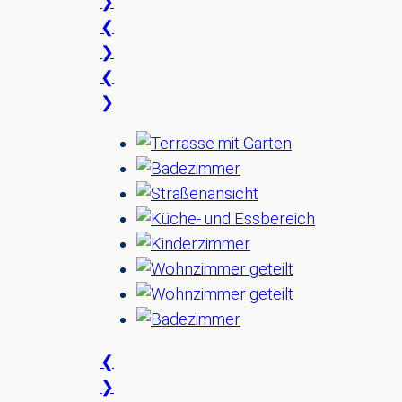
❯
❮
❯
❮
❯
❮
❯