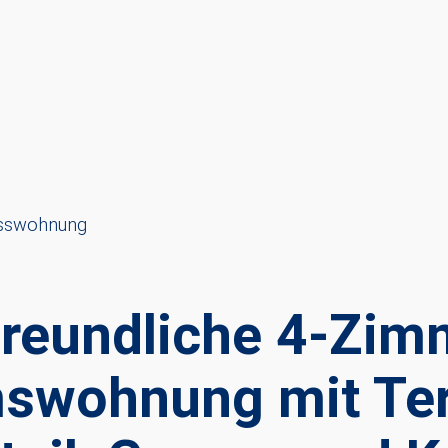
osswohnung
freundliche 4-Zim
swohnung mit Ter