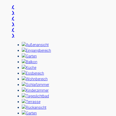
❮
❯
❮
❯
❮
❯