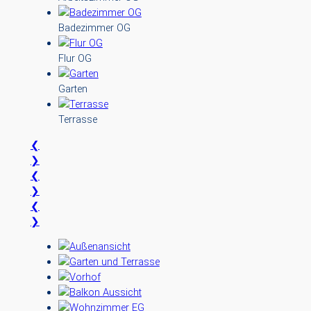
Badezimmer OG
Flur OG
Garten
Terrasse
❮
❯
❮
❯
❮
❯