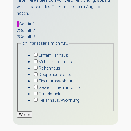
informieren Sie noch vor Veröffentlichung, sobald
wir ein passendes Objekt in unserem Angebot
haben.
1
Schritt 1
2
Schritt 2
3
Schritt 3
Ich interessiere mich für…
Einfamilienhaus
Mehrfamilienhaus
Reihenhaus
Doppelhaushälfte
Eigentumswohnung
Gewerbliche Immobilie
Grundstück
Ferienhaus/-wohnung
Weiter