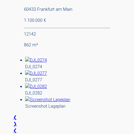
60433 Frankfurt am Main
1.100.000 €
12142
862 m²
DJI_0274
DJI_0277
DJI_0282
Screenshot Lageplan
❮
❯
❮