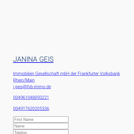
JANINA GEIS
Immobilien Gesellschaft mbH der Frankfurter Volksbank
Rhein/Main
j.geis@fvb-immo.de
004961048093221
004917620205336