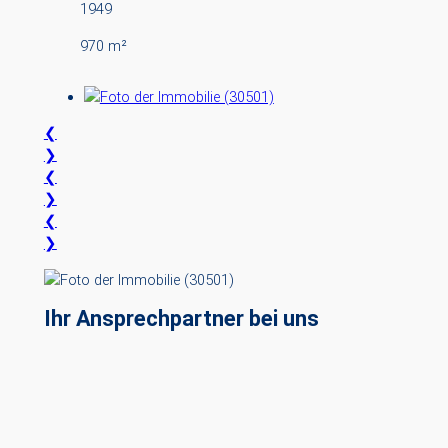
1949
970 m²
❮
❯
❮
❯
❮
❯
Ihr Ansprechpartner bei uns