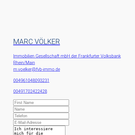
MARC VÖLKER
Immobilien Gesellschaft mbH der Frankfurter Volksbank
Rhein/Main
m.voelker@fvb-immo.de
004961048093231
00491702422428