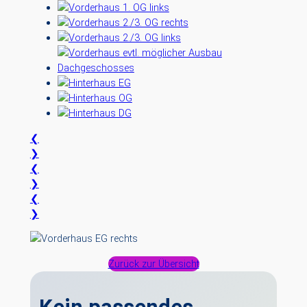
❮
❯
❮
❯
❮
❯
Zurück zur Übersicht