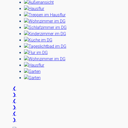
❮
❯
❮
❯
❮
❯