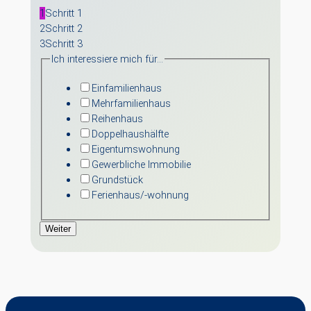
1
Schritt 1
2
Schritt 2
3
Schritt 3
Ich interessiere mich für…
Einfamilienhaus
Mehrfamilienhaus
Reihenhaus
Doppelhaushälfte
Eigentumswohnung
Gewerbliche Immobilie
Grundstück
Ferienhaus/-wohnung
Weiter