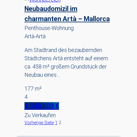
Neubaudomizil im
charmanten Artà – Mallorca
Penthouse-Wohnung
Artà-Artà
Am Stadtrand des bezaubernden
Städtchens Artà entsteht auf einem
ca. 458 m² großem Grundstück der
Neubau eines…
177 m²
4
1.540.000 €
Zu Verkaufen
Seitennummerierung
Vorherige Seite
1
2
der