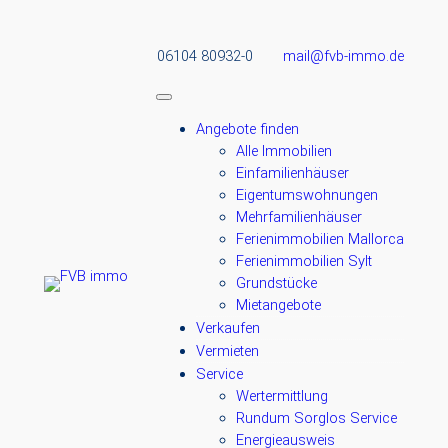
Zum
Inhalt
06104 80932-0
mail@fvb-immo.de
springen
Angebote finden
Alle Immobilien
Einfamilienhäuser
Eigentumswohnungen
Mehrfamilienhäuser
Ferienimmobilien Mallorca
Ferienimmobilien Sylt
Grundstücke
Mietangebote
Verkaufen
Vermieten
Service
Wertermittlung
Rundum Sorglos Service
Energieausweis